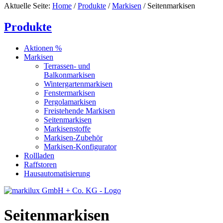
Aktuelle Seite:
Home
/
Produkte
/
Markisen
/
Seitenmarkisen
Produkte
Aktionen %
Markisen
Terrassen- und
Balkonmarkisen
Wintergartenmarkisen
Fenstermarkisen
Pergolamarkisen
Freistehende Markisen
Seitenmarkisen
Markisenstoffe
Markisen-Zubehör
Markisen-Konfigurator
Rollladen
Raffstoren
Hausautomatisierung
Seitenmarkisen