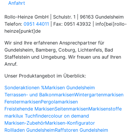
Anfahrt
Rollo-Heinze GmbH | Schulstr. 1 | 96163 Gundelsheim
Telefon:
0951 44011
| Fax: 0951 43932 |
info[bei]rollo-
heinze[punkt]de
Wir sind Ihre erfahrenen Ansprechpartner für
Gundelsheim, Bamberg, Coburg, Lichtenfels, Bad
Staffelstein und Umgebung. Wir freuen uns auf Ihren
Anruf.
Unser Produktangebot im Überblick:
Sonderaktionen %
Markisen Gundelsheim
Terrassen- und Balkonmarkisen
Wintergartenmarkisen
Fenstermarkisen
Pergolamarkisen
Freistehende Markisen
Seitenmarkisen
Markisenstoffe
markilux Tuchfinder
colour on demand
Markisen-Zubehör
Markisen-Konfigurator
Rollladen Gundelsheim
Raffstoren Gundelsheim