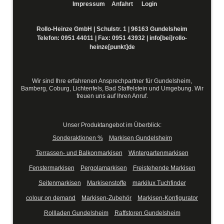
Impressum
Anfahrt
Login
Rollo-Heinze GmbH | Schulstr. 1 | 96163 Gundelsheim
Telefon:
0951 44011
| Fax: 0951 43932 |
info[bei]rollo-
heinze[punkt]de
Wir sind Ihre erfahrenen Ansprechpartner für Gundelsheim,
Bamberg, Coburg, Lichtenfels, Bad Staffelstein und Umgebung. Wir
freuen uns auf Ihren Anruf.
Unser Produktangebot im Überblick:
Sonderaktionen %
Markisen Gundelsheim
Terrassen- und Balkonmarkisen
Wintergartenmarkisen
Fenstermarkisen
Pergolamarkisen
Freistehende Markisen
Seitenmarkisen
Markisenstoffe
markilux Tuchfinder
colour on demand
Markisen-Zubehör
Markisen-Konfigurator
Rollladen Gundelsheim
Raffstoren Gundelsheim